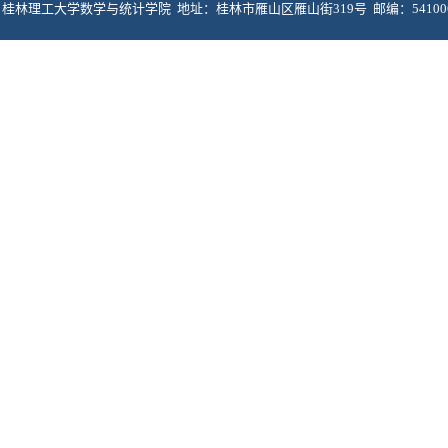
桂林理工大学数学与统计学院 地址：桂林市雁山区雁山街319号 邮编：5410