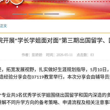
正文
院开展“学长学姐面对面”第三期出国留学
作者：彭娇娇 时间：2026-05-11 点击数：
83
径，拓宽发展视野，扎实做好生涯规划指导，
月
日
5
10
造
经验分享会在
教室举行。本次分享会由辅导员
07119
个专业共
名优秀学长学姐
围绕
出国留学
和
国内深造
的
3
讲解不同升学方向的备考策略、申请流程及相关注意事