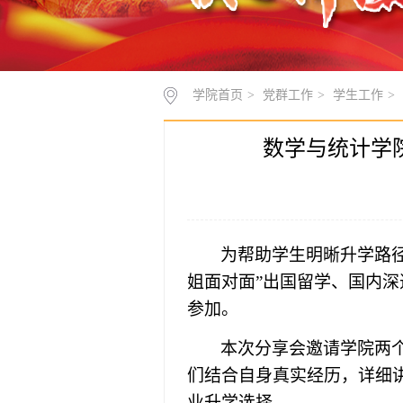
学院首页
>
党群工作
>
学生工作
>
数学与统计学
为帮助学生明晰升学路
姐面对面
”
出国留学、国内深
参加。
本次分享会邀请
学院
两
们
结合自身真实经历，详细
业升学选择。