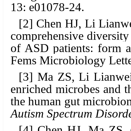
13: e01078-24.
[2]
Chen HJ
, Li Lianw
comprehensive diversity
of ASD patients: form a
Fems Microbiology Lett
[3]
Ma ZS
,
Li Lianwe
enriched microbes and the
the human gut microbio
Autism Spectrum Disord
[4]
Chen HJ
,
Ma ZS. (