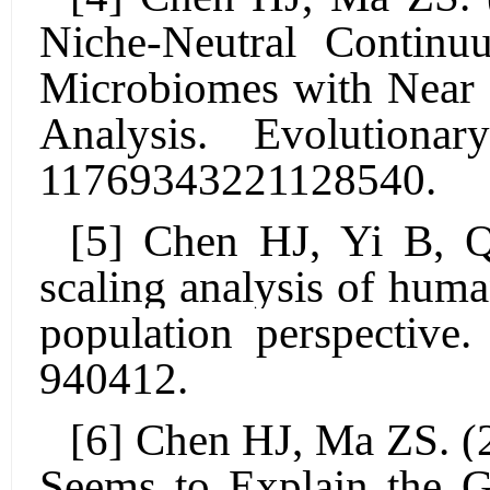
Niche-Neutral Contin
Microbiomes with Near 
Analysis.
Evolutiona
11769343221128540.
[
5
]
Chen HJ
, Yi B, 
scaling analysis of hum
population perspective
940412.
[
6
]
Chen HJ
, Ma ZS. (
Seems to Explain the G