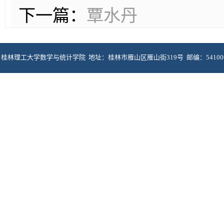
下一篇：
覃水丹
桂林理工大学数学与统计学院 地址：桂林市雁山区雁山街319号 邮编：5410