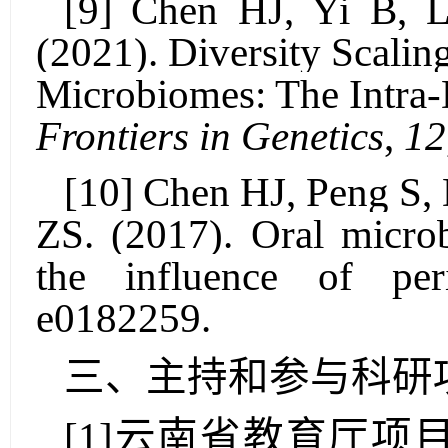
[
9
]
Chen HJ
, Yi B, 
(2021). Diversity Scali
Microbiomes: The Intra-D
Frontiers in
G
enetics
,
12
[
10
]
Chen H
J, Peng S,
ZS. (2017). Oral micro
the influence of per
e0182259.
三、主持和参与科研
[1]
云南省教育厅项