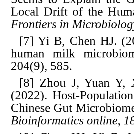
Local Drift of the Hum
Frontiers in
M
icrobiolog
[
7
] Yi B,
Chen HJ
. (
human milk microbi
204(9), 585.
[
8
] Zhou J, Yuan Y,
(2022). Host-Population
Chinese Gut Microbiome
Bioinformatics online
,
1