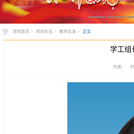
学院首页
>
师资队伍
>
教师名录
>
正文
学工组长
作者： 时间