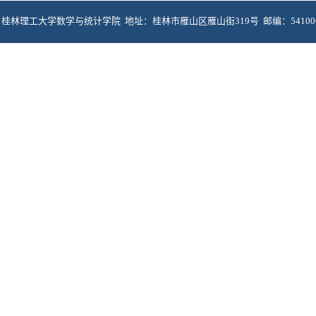
桂林理工大学数学与统计学院 地址：桂林市雁山区雁山街319号 邮编：5410