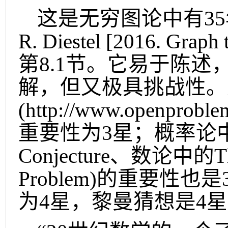
这是无穷图论中有
35
R. Diestel [2016. Graph t
第
8.1
节。它易于陈述
解，但又极具挑战性。
(http://www.openproble
重要性为
3
星；概率论
Conjecture
、数论中的
T
Problem)
的重要性也是
为
4
星，黎曼猜想是
4
星